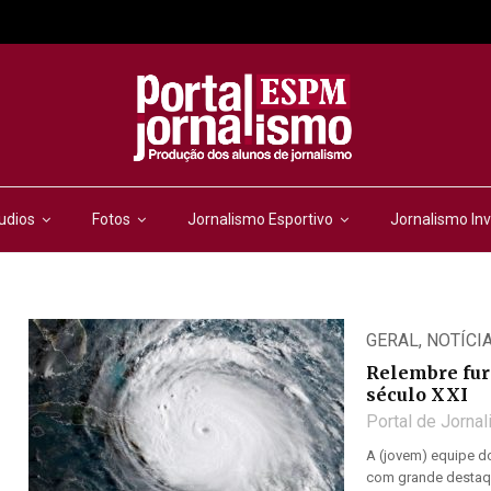
udios
Fotos
Jornalismo Esportivo
Jornalismo Inv
GERAL
,
NOTÍCI
Relembre fura
século XXI
Portal de Jorna
A (jovem) equipe do
com grande destaque