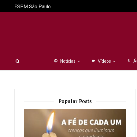
ESPM São Paulo
public
Notícias
videocam
Vídeos
mic
Á
Popular Posts