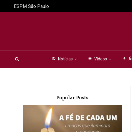
ESPM São Paulo
public
Notícias
videocam
Vídeos
mic
Á
Popular Posts