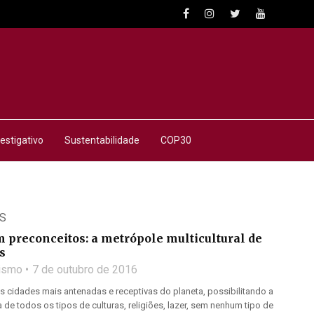
estigativo
Sustentabilidade
COP30
S
 preconceitos: a metrópole multicultural de
s
lismo
7 de outubro de 2016
 cidades mais antenadas e receptivas do planeta, possibilitando a
a de todos os tipos de culturas, religiões, lazer, sem nenhum tipo de