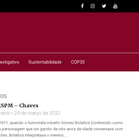
estigativo
Sustentabilidade
COP30
TOS
ESPM – Chaves
lismo
29 de março de 2022
971, quando o humorista roberto Gómez Bolaños (conhecido como
um personagem que um garoto de oito anos de idade conversava com
es. Bolaños interpretava o menino, ...