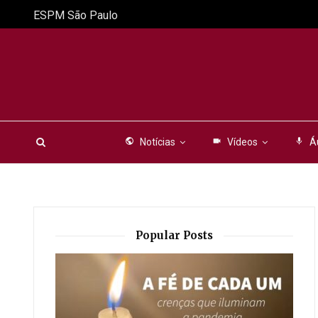
ESPM São Paulo
public
Notícias
videocam
Vídeos
mic
Á
Popular Posts