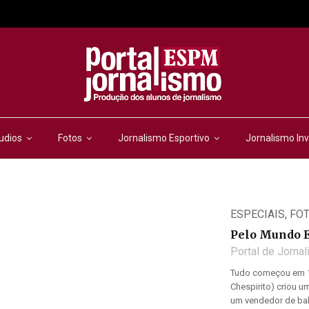
udios
Fotos
Jornalismo Esportivo
Jornalismo Inv
ESPECIAIS
,
FO
Pelo Mundo 
Portal de Jorna
Tudo começou em 1
Chespirito) criou 
um vendedor de balõ