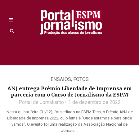
ENSAIOS
,
FOTOS
ANJ entrega Prêmio Liberdade de Imprensa em
parceria com o Curso de Jornalismo da ESPM
Portal de Jornalismo
1 de dezembro de 2022
Nesta quinta-feira (01/12), foi sediado na ESPM Tech, o Prêmio ANJ de
Liberdade de Imprensa 2022, cujo lema é “Onde estamos e para onde
vamos”. O evento foi uma realização da Associação Nacional de
Jornais ...