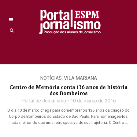
NOTÍCIAS
,
VILA MARIANA
Centro de Memória conta 136 anos de história
dos Bombeiros
Portal de Jornalismo
10 de março de 2016
O dia 10 de março chega para comemorar os 136 anos da criação do
Corpo de Bombeiros do Estado de São Paulo. Para homenageá-los,
nada melhor do que uma retrospectiva de sua trajetória. O Centro ...