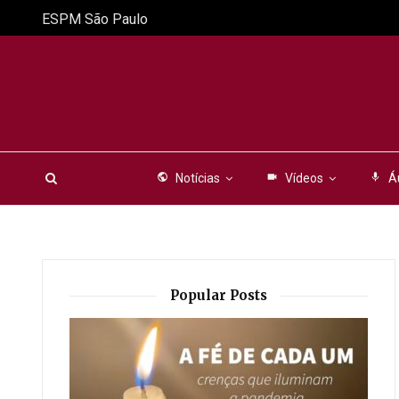
ESPM São Paulo
public
Notícias
videocam
Vídeos
mic
Á
Popular Posts