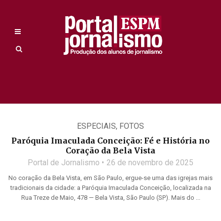
ESPECIAIS
,
FOTOS
Paróquia Imaculada Conceição: Fé e História no
Coração da Bela Vista
Portal de Jornalismo
26 de novembro de 2025
No coração da Bela Vista, em São Paulo, ergue-se uma das igrejas mais
tradicionais da cidade: a Paróquia Imaculada Conceição, localizada na
Rua Treze de Maio, 478 — Bela Vista, São Paulo (SP). Mais do ...