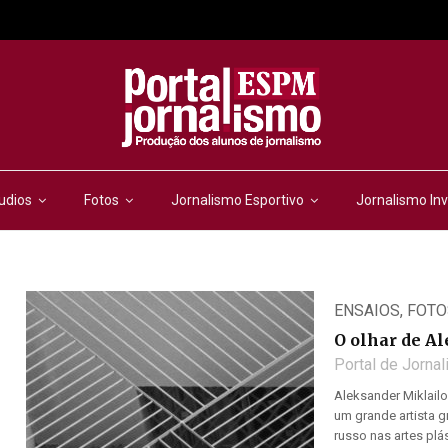
udios
Fotos
Jornalismo Esportivo
Jornalismo Inv
ENSAIOS
,
FOTO
O olhar de A
Portal de Jorna
Aleksander Miklail
um grande artista g
russo nas artes pl