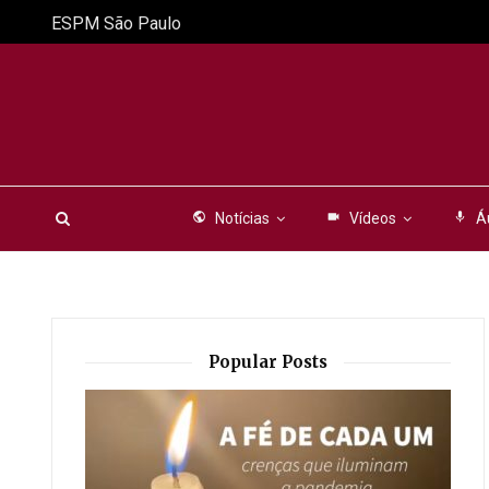
ESPM São Paulo
public
Notícias
videocam
Vídeos
mic
Á
Popular Posts