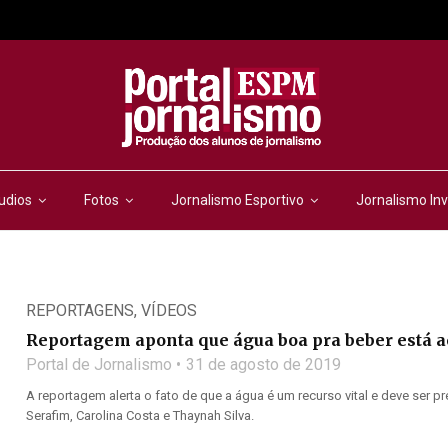
udios
Fotos
Jornalismo Esportivo
Jornalismo Inv
REPORTAGENS
,
VÍDEOS
Reportagem aponta que água boa pra beber está 
Portal de Jornalismo
31 de agosto de 2019
A reportagem alerta o fato de que a água é um recurso vital e deve ser p
Serafim, Carolina Costa e Thaynah Silva.