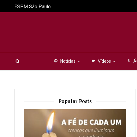
ESPM São Paulo
public
Notícias
videocam
Vídeos
mic
Á
Popular Posts