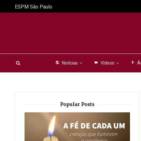
ESPM São Paulo
public
Notícias
videocam
Vídeos
mic
Á
Popular Posts