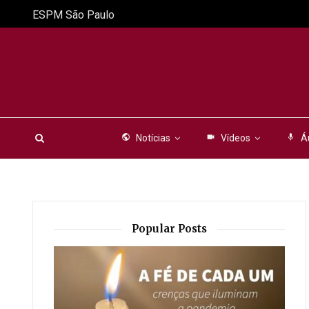
ESPM São Paulo
public
Notícias
videocam
Vídeos
mic
Á
Popular Posts