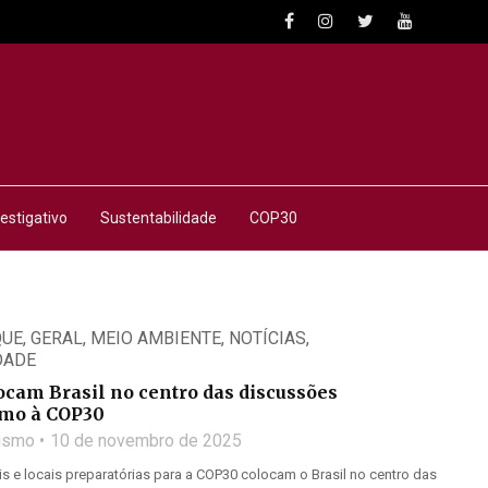
estigativo
Sustentabilidade
COP30
QUE
,
GERAL
,
MEIO AMBIENTE
,
NOTÍCIAS
,
DADE
ocam Brasil no centro das discussões
rumo à COP30
lismo
10 de novembro de 2025
is e locais preparatórias para a COP30 colocam o Brasil no centro das