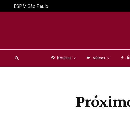
ESPM São Paulo
public
Notícias
videocam
Vídeos
mic
Á
Próximo