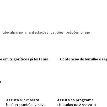
g
ciberativismo
manifestações
petições
petições_online
 em frigoríficos já foi tema
Contenção de barulho e se
m
Assista a jornalista
Assista ao programa
hacker Daniela B. Silva
Linkados na Área com