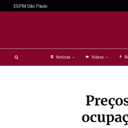
ESPM São Paulo
public
Notícias
videocam
Vídeos
mic
Á
Preços
ocupaç