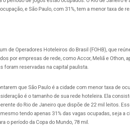
a o período de jogos estão ocupados. O Rio de Janeiro é 
ocupação, e São Paulo, com 31%, tem a menor taxa de re
rum de Operadores Hoteleiros do Brasil (FOHB), que reún
ados por empresas de rede, como Accor, Meliã e Othon, 
 foram reservadas na capital paulista.
ntarem que São Paulo é a cidade com menor taxa de oc
ideração é o tamanho de sua rede hoteleira. Ela consis
erente do Rio de Janeiro que dispõe de 22 mil leitos. E
, mesmo tendo apenas 31% das vagas ocupadas, seja a c
ara o período da Copa do Mundo, 78 mil.