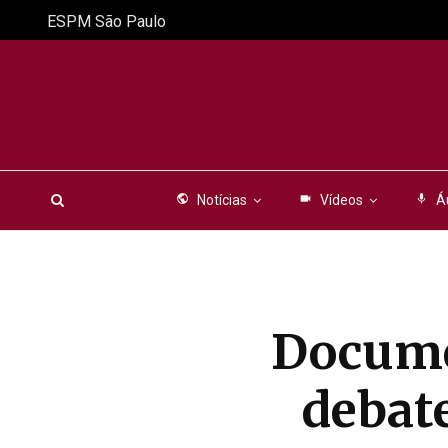
ESPM São Paulo
public
Notícias
videocam
Vídeos
mic
Á
Docume
debate