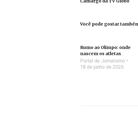
Camargo da TV Globo
Você pode gostar també
Rumo ao Olimpo: onde
nascem os atletas
Portal de Jornalismo
18 de junho de 2026