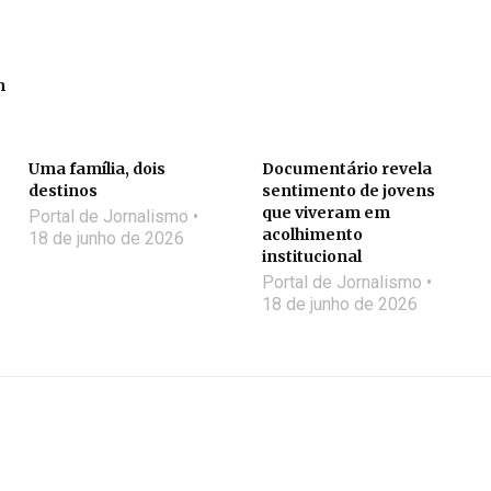
m
Uma família, dois
Documentário revela
destinos
sentimento de jovens
que viveram em
Portal de Jornalismo
acolhimento
18 de junho de 2026
institucional
Portal de Jornalismo
18 de junho de 2026