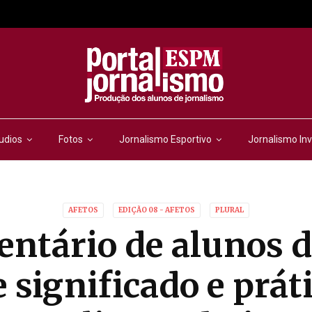
udios
Fotos
Jornalismo Esportivo
Jornalismo Inv
AFETOS
EDIÇÃO 08 - AFETOS
PLURAL
ntário de alunos 
 significado e prát