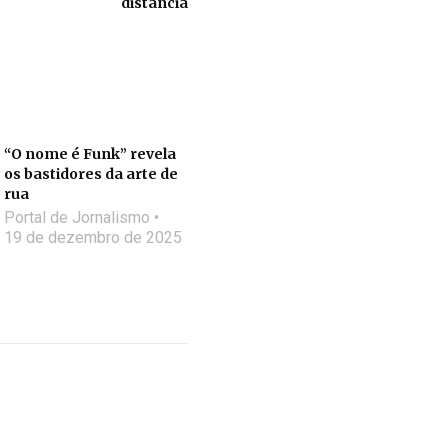
distância
“O nome é Funk” revela
os bastidores da arte de
rua
Portal de Jornalismo
19 de dezembro de 2025