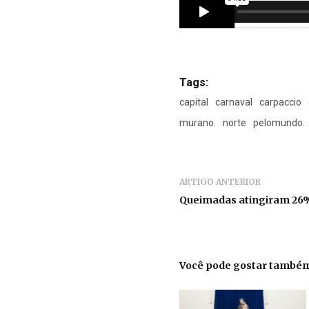
Tags:
capital
carnaval
carpaccio
murano.
norte
pelomundo.
ARTIGO ANTERIOR
Queimadas atingiram 26%
Você pode gostar també