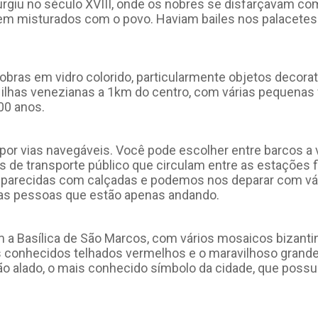
urgiu no século XVIII, onde os nobres se disfarçavam c
rem misturados com o povo. Haviam bailes nos palacetes 
bras em vidro colorido, particularmente objetos decorat
ilhas venezianas a 1km do centro, com várias pequenas f
00 anos.
or vias navegáveis. Você pode escolher entre barcos a v
os de transporte público que circulam entre as estações
o parecidas com calçadas e podemos nos deparar com vá
das pessoas que estão apenas andando.
 a Basílica de São Marcos, com vários mosaicos bizanti
s conhecidos telhados vermelhos e o maravilhoso grande 
ão alado, o mais conhecido símbolo da cidade, que possu