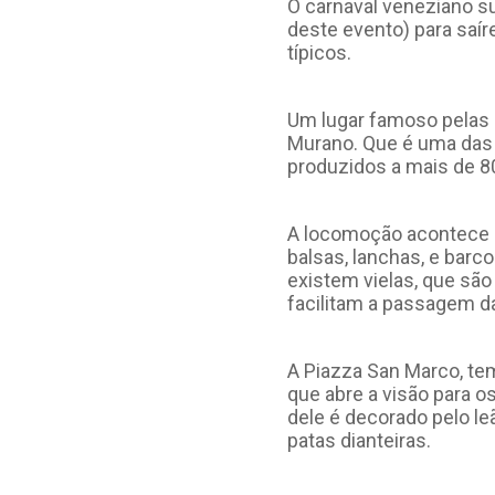
O carnaval veneziano s
deste evento) para saí
típicos.
Um lugar famoso pelas o
Murano. Que é uma das 
produzidos a mais de 8
A locomoção acontece p
balsas, lanchas, e barc
existem vielas, que sã
facilitam a passagem 
A Piazza San Marco, tem
que abre a visão para o
dele é decorado pelo le
patas dianteiras.