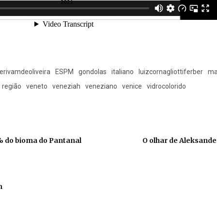
erivamdeoliveira
ESPM
gondolas
italiano
luizcornagliottiferber
ma
região
veneto
veneziah
veneziano
venice
vidrocolorido
 do bioma do Pantanal
O olhar de Aleksande
m