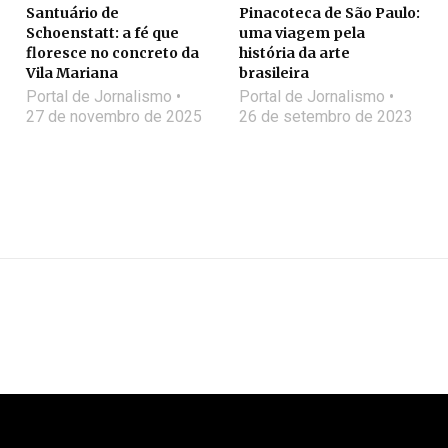
Santuário de
Pinacoteca de São Paulo:
Schoenstatt: a fé que
uma viagem pela
floresce no concreto da
história da arte
Vila Mariana
brasileira
Portal de Jornalismo
Portal de Jornalismo
27 de novembro de 2025
26 de setembro de 2023