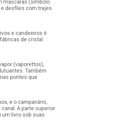
om máscaras (símbolo
e desfiles com trajes
ivos e candeeiros é
ábricas de cristal
apor (vaporettos),
 flutuantes. Também
rias pontes que
nos, e o campanário,
canal. A parte superior
i um livro sob suas