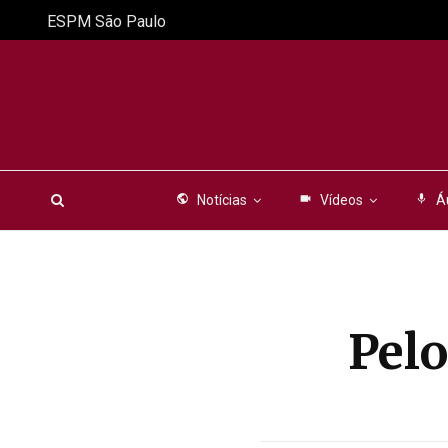
ESPM São Paulo
public
Notícias
videocam
Vídeos
mic
Á
Pel