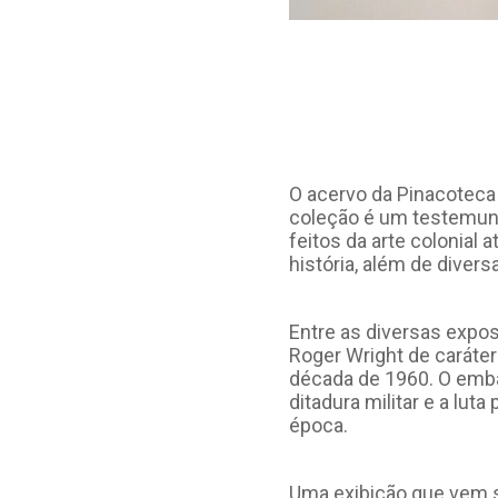
O acervo da Pinacoteca 
coleção é um testemunho
feitos da arte colonia
história, além de diver
Entre as diversas expo
Roger Wright de caráter
década de 1960. O emba
ditadura militar e a lu
época.
Uma exibição que vem s