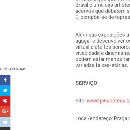
Brasil e uma das artist
acervos que debatem so
E, compõe-se de repres
Além das exposições tra
aguçar e desenvolver os
virtual e efeitos sonor
vivacidade e dinamismo
podem estar menos fami
variadas faixas-etárias.
COMPARTILHAR
SERVIÇO
Site:
www.pinacoteca.sp
Local/endereço: Praça d