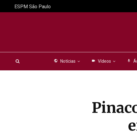
ESPM São Paulo
public
Notícias
videocam
Vídeos
mic
Á
Pinaco
e