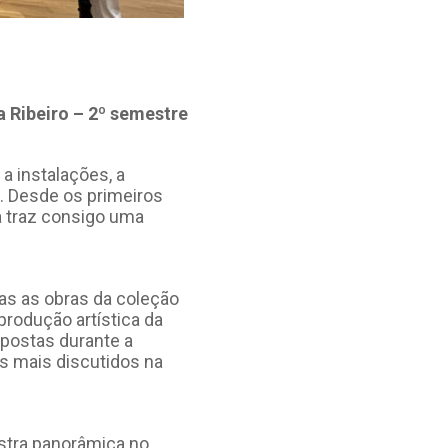
a Ribeiro – 2º semestre
a instalações, a
a. Desde os primeiros
a traz consigo uma
as as obras da coleção
produção artística da
mpostas durante a
as mais discutidos na
ostra panorâmica no