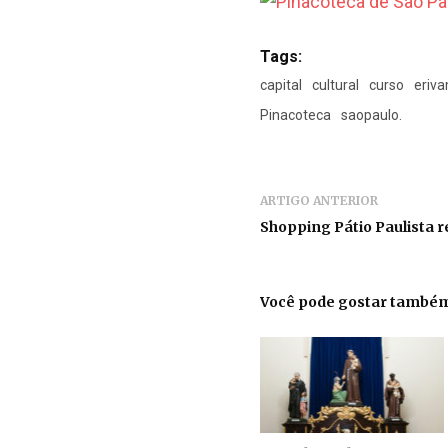
Tags:
capital
cultural
curso
eriva
Pinacoteca
saopaulo.
ARTIGO ANTERIOR
Shopping Pátio Paulista r
Você pode gostar també