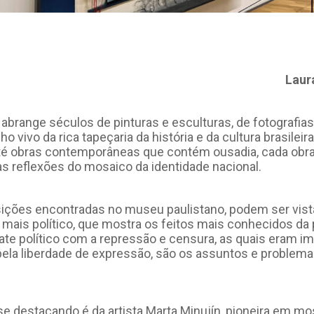
Laur
abrange séculos de pinturas e esculturas, de fotografias 
 vivo da rica tapeçaria da história e da cultura brasileir
l até obras contemporâneas que contém ousadia, cada obr
sas reflexões do mosaico da identidade nacional.
sições encontradas no museu paulistano, podem ser vist
 mais político, que mostra os feitos mais conhecidos da 
te político com a repressão e censura, as quais eram i
ta pela liberdade de expressão, são os assuntos e problem
e destacando é da artista Marta Minujín, pioneira em m