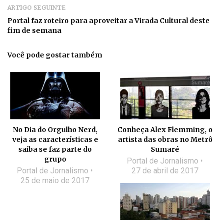
ARTIGO SEGUINTE
Portal faz roteiro para aproveitar a Virada Cultural deste
fim de semana
Você pode gostar também
No Dia do Orgulho Nerd,
Conheça Alex Flemming, o
veja as características e
artista das obras no Metrô
saiba se faz parte do
Sumaré
grupo
Portal de Jornalismo
Portal de Jornalismo
27 de abril de 2017
25 de maio de 2017