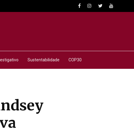
estigativo
Sustentabilidade
COP30
indsey
ova