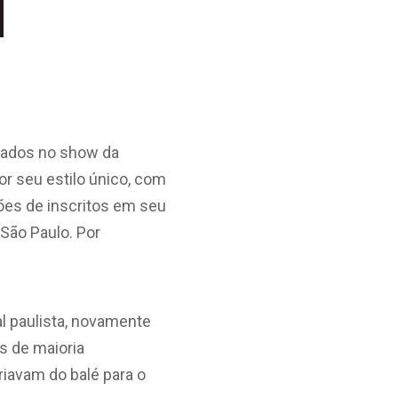
icados no show da
 por seu estilo único, com
ões de inscritos em seu
São Paulo. Por
al paulista, novamente
as de maioria
riavam do balé para o