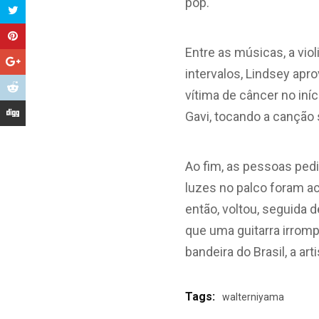
pop.
Entre as músicas, a vio
intervalos, Lindsey apr
vítima de câncer no iní
Gavi, tocando a cançã
Ao fim, as pessoas ped
luzes no palco foram a
então, voltou, seguida 
que uma guitarra irromp
bandeira do Brasil, a ar
Tags:
walterniyama