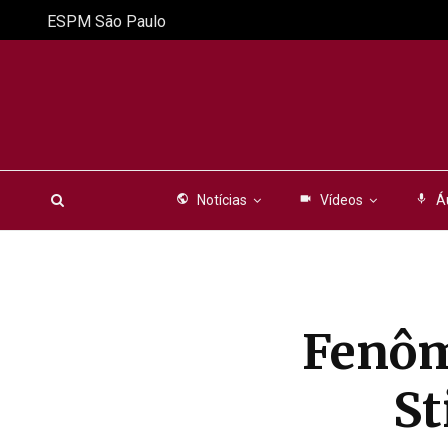
ESPM São Paulo
public
Notícias
videocam
Vídeos
mic
Á
Fenôm
St