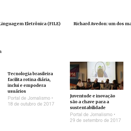
 Linguagem Eletrônica (FILE)
Richard Avedon: um dos ma
m
Tecnologia brasileira
facilita rotina diária,
inclui e empodera
usuários
Juventude e inovação
Portal de Jornalismo
são a chave para a
18 de outubro de 2017
sustentabilidade
Portal de Jornalismo
29 de setembro de 2017