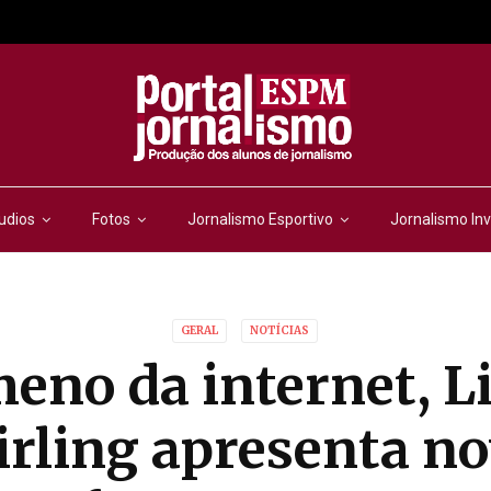
udios
Fotos
Jornalismo Esportivo
Jornalismo Inv
GERAL
NOTÍCIAS
eno da internet, L
irling apresenta n