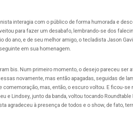
linista interagia com o público de forma humorada e des
oveitou para fazer um desabafo, lembrando-se dos faleci
cio do ano, e de seu melhor amigo, o tecladista Jason Ga
o seguinte em sua homenagem.
iram bis. Num primeiro momento, o desejo pareceu ser 
cessas novamente, mas então apagadas, seguidas de lam
de comemoração, mas, então, o escuro voltou. E ficou-se 
eu e Lindsey, junto da banda, voltou tocando Roundtable
tista agradeceu à presença de todos e o show, de fato, te