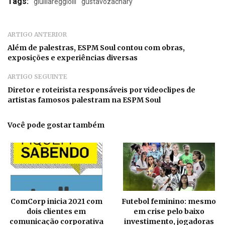
Tags:
giulliareggiolli
gustavozachary
ARTIGO ANTERIOR
Além de palestras, ESPM Soul contou com obras,
exposições e experiências diversas
ARTIGO SEGUINTE
Diretor e roteirista responsáveis por videoclipes de
artistas famosos palestram na ESPM Soul
Você pode gostar também
ComCorp inicia 2021 com
Futebol feminino: mesmo
dois clientes em
em crise pelo baixo
comunicação corporativa
investimento, jogadoras