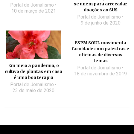
se unem para arrecadar
Portal de Jornalismo
doações ao SUS
10 de março de 2021
Portal de Jornalismo
9 de junho de 2020
ESPM SOUL movimenta
faculdade com palestras e
oficinas de diversos
temas
Em meio a pandemia, o
Portal de Jornalismo
cultivo de plantas em casa
18 de novembro de 2019
é uma boa terapia
Portal de Jornalismo
23 de maio de 2020