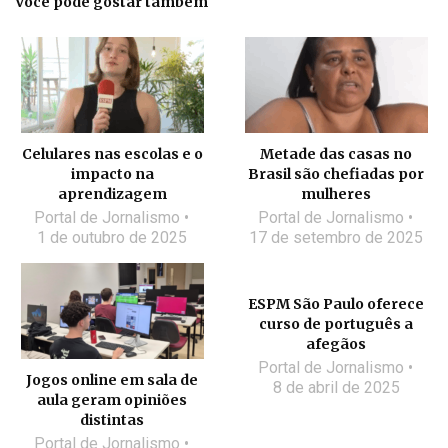
Você pode gostar também
Celulares nas escolas e o
Metade das casas no
impacto na
Brasil são chefiadas por
aprendizagem
mulheres
Portal de Jornalismo
Portal de Jornalismo
1 de outubro de 2025
17 de setembro de 2025
ESPM São Paulo oferece
curso de português a
afegãos
Portal de Jornalismo
Jogos online em sala de
8 de abril de 2025
aula geram opiniões
distintas
Portal de Jornalismo