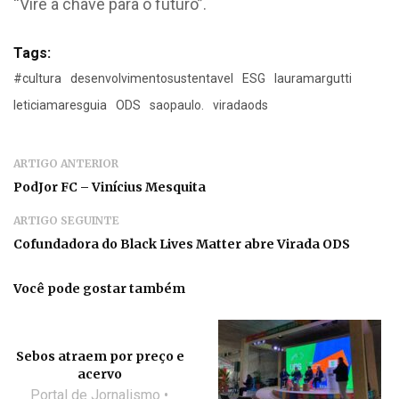
“Vire a chave para o futuro”.
Tags:
#cultura
desenvolvimentosustentavel
ESG
lauramargutti
leticiamaresguia
ODS
saopaulo.
viradaods
ARTIGO ANTERIOR
PodJor FC – Vinícius Mesquita
ARTIGO SEGUINTE
Cofundadora do Black Lives Matter abre Virada ODS
Você pode gostar também
Sebos atraem por preço e
acervo
Portal de Jornalismo