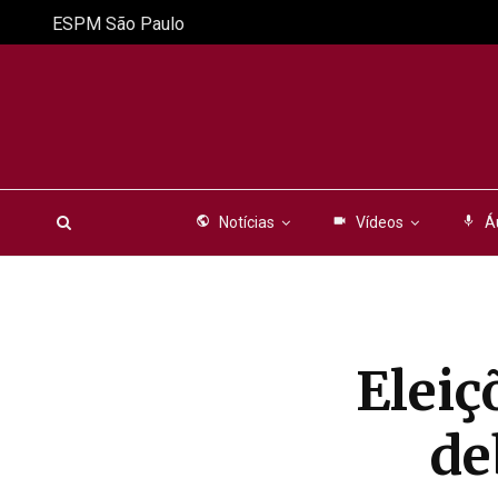
ESPM São Paulo
public
Notícias
videocam
Vídeos
mic
Á
Eleiç
de