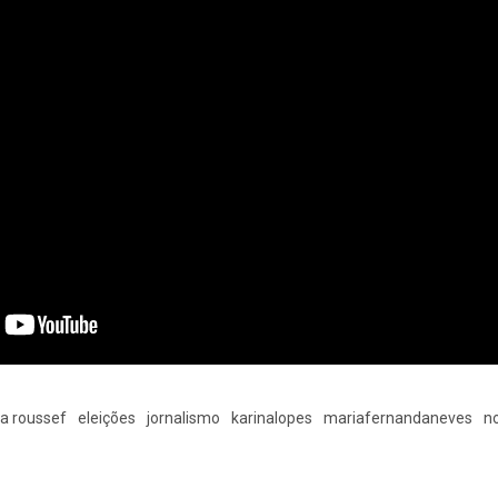
ma roussef
eleições
jornalismo
karinalopes
mariafernandaneves
no