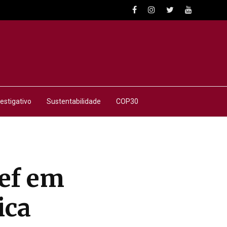
estigativo
Sustentabilidade
COP30
sef em
ica