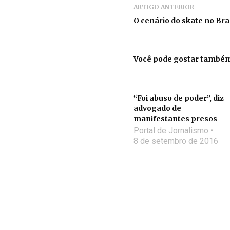
ARTIGO ANTERIOR
O cenário do skate no Bra
Você pode gostar també
“Foi abuso de poder”, diz
advogado de
manifestantes presos
Portal de Jornalismo
8 de setembro de 2016