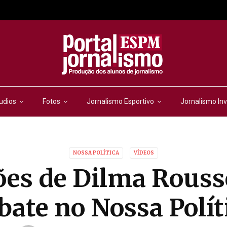
udios
Fotos
Jornalismo Esportivo
Jornalismo Inv
NOSSA POLÍTICA
VÍDEOS
ões de Dilma Rous
bate no Nossa Polít