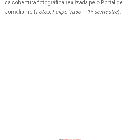
da cobertura fotográfica realizada pelo Portal de
Jornalismo (
Fotos: Felipe Vaso – 1º semestre
):
Powered by
Flickrembedslideshow.com/de/
&
custommap poster.com