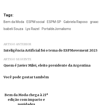
Tags:
Bem da Moda
ESPM social
ESPM-SP
Gabriela Raposo
graac
Isabeli Souza
Lys Razel
PortaldeJornalismo
ARTIGO ANTERIOR
Inteligência Artificial foi o tema do ESPMovement 2023
ARTIGO SEGUINTE
Quem é Javier Milei, eleito presidente da Argentina
Você pode gostar também
Bem da Moda chega à 21ª
edição com impacto e
novidades