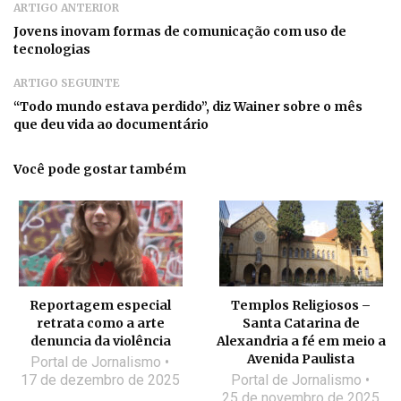
ARTIGO ANTERIOR
Jovens inovam formas de comunicação com uso de
tecnologias
ARTIGO SEGUINTE
“Todo mundo estava perdido”, diz Wainer sobre o mês
que deu vida ao documentário
Você pode gostar também
Reportagem especial
Templos Religiosos –
retrata como a arte
Santa Catarina de
denuncia da violência
Alexandria a fé em meio a
Avenida Paulista
Portal de Jornalismo
17 de dezembro de 2025
Portal de Jornalismo
25 de novembro de 2025