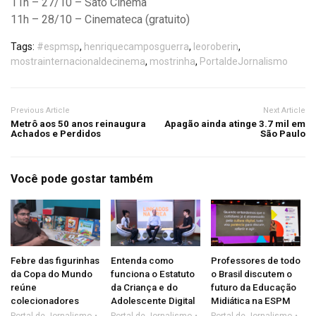
11h – 27/10 – Sato Cinema
11h – 28/10 – Cinemateca (gratuito)
Tags:
#espmsp
,
henriquecamposguerra
,
leoroberin
,
mostrainternacionaldecinema
,
mostrinha
,
PortaldeJornalismo
Previous Article
Next Article
Metrô aos 50 anos reinaugura
Apagão ainda atinge 3.7 mil em
Achados e Perdidos
São Paulo
Você pode gostar também
Febre das figurinhas
Entenda como
Professores de todo
da Copa do Mundo
funciona o Estatuto
o Brasil discutem o
reúne
da Criança e do
futuro da Educação
colecionadores
Adolescente Digital
Midiática na ESPM