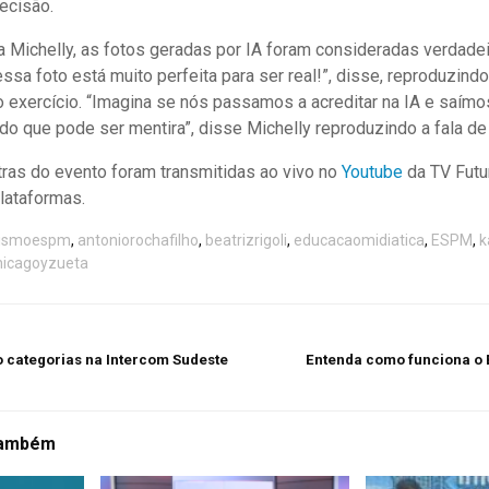
decisão.
 Michelly, as fotos geradas por IA foram consideradas verdadei
ssa foto está muito perfeita para ser real!”, disse, reproduzin
o exercício. “Imagina se nós passamos a acreditar na IA e saím
do que pode ser mentira”, disse Michelly reproduzindo a fala de 
tras do evento foram transmitidas ao vivo no
Youtube
da TV Futu
lataformas.
lismoespm
,
antoniorochafilho
,
beatrizrigoli
,
educacaomidiatica
,
ESPM
,
k
nicagoyzueta
 categorias na Intercom Sudeste
Entenda como funciona o E
também