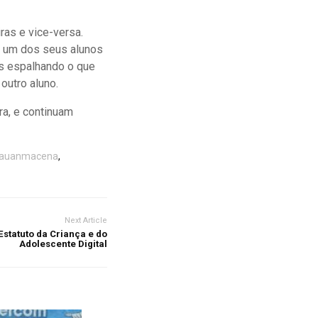
ras e vice-versa.
do um dos seus alunos
os espalhando o que
outro aluno.
ra, e continuam
auanmacena
,
Next Article
statuto da Criança e do
Adolescente Digital