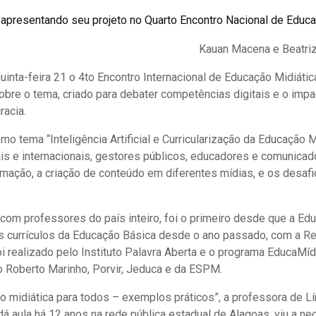
 apresentando seu projeto no Quarto Encontro Nacional de Educa
Kauan Macena e Beatriz
nta-feira 21 o 4to Encontro Internacional de Educação Midiátic
obre o tema, criado para debater competências digitais e o impa
racia.
mo tema “Inteligência Artificial e Curricularização da Educação Mi
is e internacionais, gestores públicos, educadores e comunicado
ação, a criação de conteúdo em diferentes mídias, e os desafi
com professores do país inteiro, foi o primeiro desde que a Ed
os currículos da Educação Básica desde o ano passado, com a 
i realizado pelo Instituto Palavra Aberta e o programa EducaMíd
 Roberto Marinho, Porvir, Jeduca e da ESPM.
o midiática para todos – exemplos práticos”, a
professora de Lí
dá aula há 12 anos na rede pública estadual de Alagoas,
viu a n