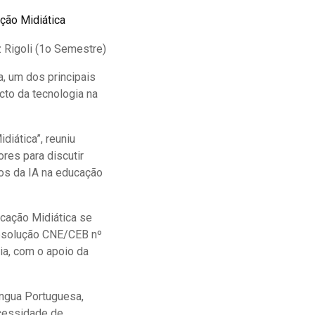
ção Midiática
 Rigoli (1o Semestre)
a, um dos principais
cto da tecnologia na
diática”, reuniu
res para discutir
os da IA na educação
ucação Midiática se
Resolução CNE/CEB nº
ia, com o apoio da
ngua Portuguesa,
ecessidade de