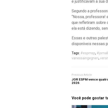
e justificavam a sua 
Segundo a professora
“Nossa, professora! e
que refletiram sobre 
ela está dizendo, sen
Essas e outras pales
disponíveis nessas p
Tags:
#espmsp
,
#jorna
vanessaingegneri
,
vero
Previous Article
JOR ESPM vence quatro
2026
Você pode gostar 