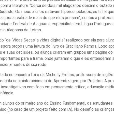
 com a literatura. “Cerca de dois mil alagoanos deixam o estad
/Sudeste. Os meus alunos estavam hiperconectados, eu tinha que
e a nossa realidade mais do que eles pensam”, contou a profess
sidade Federal de Alagoas e especialista em Língua Portuguesa 
mia Alagoana de Letras.
do “de ‘Vidas Secas’ a vidas digitais” realizado por ela para alu
essora propôs uma leitura do livro de Graciliano Ramos. Logo a
 e suas decisões, os alunos criaram em grupos uma página do 
mportantes para a trama, onde juntaram o que eles entenderam so
uncionamentos dessa rede.
tado no encontro foi o da Michelly Freitas,
professora de inglês
scola sociointeracionista de Aprendizagem por Projetos. A pr
 investigativas com foco em pensamento crítico, educação midi
infância.
 alunos do primeiro ano do Ensino Fundamental, os estudantes 
falso (no caso de um projeto feito com IA). No desafio as crian