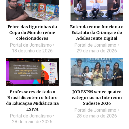
Febre das figurinhas da
Entenda como funciona o
Copa do Mundo reúne
Estatuto da Criança e do
colecionadores
Adolescente Digital
Portal de Jornalismo
Portal de Jornalismo
18 de junho de 2026
29 de maio de 2026
Professores de todo o
JOR ESPM vence quatro
Brasil discutem o futuro
categorias na Intercom
da Educação Midiática na
Sudeste 2026
ESPM
Portal de Jornalismo
Portal de Jornalismo
28 de maio de 2026
28 de maio de 2026