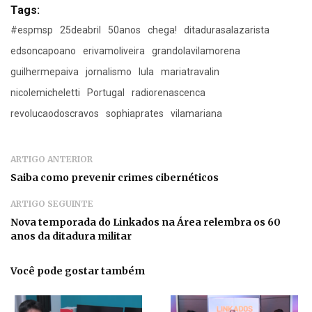
Tags:
#espmsp
25deabril
50anos
chega!
ditadurasalazarista
edsoncapoano
erivamoliveira
grandolavilamorena
guilhermepaiva
jornalismo
lula
mariatravalin
nicolemicheletti
Portugal
radiorenascenca
revolucaodoscravos
sophiaprates
vilamariana
ARTIGO ANTERIOR
Saiba como prevenir crimes cibernéticos
ARTIGO SEGUINTE
Nova temporada do Linkados na Área relembra os 60
anos da ditadura militar
Você pode gostar também