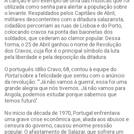
A canção é um exemplo de uma das músicas que foi
utilizada como senha para alertar a população sobre
o levante. Respaldados pelos Capitães de Abril,
militares descontentes com a ditadura salazarista,
cidadãos percorriam as ruas de Lisboa e do Porto,
colocando cravos na ponta das baionetas dos
soldados, que cederam ao clamor popular. Dessa
forma, o 25 de Abril ganhou o nome de Revolução
dos Cravos, cuja flor é o principal símbolo da luta
pela liberdade e pela deposição da ditadura.
O português Idílio Cravo, 68, contou à equipe do
Portal
sobre a felicidade que sentiu com o anúncio
da revolução: “‘
Já não vamos à guerra’, essa foi uma
grande alegria que nós tivemos. Já não vamos para
Angola, podemos estudar porque sabemos que
temos futuro
”.
No início da década de 1970, Portugal enfrentava
uma grave crise econômica que, aliada aos abusos e
censura do governo, causou enorme pressão
popular. O afastamento de Salazar, que sofrera um