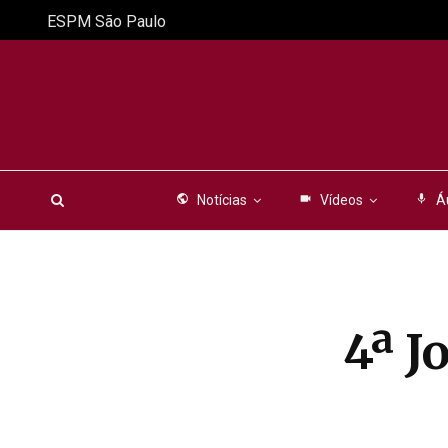
ESPM São Paulo
public
Notícias
videocam
Vídeos
mic
Á
4ª J