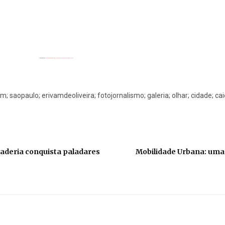
Powered by
Flickrembedslideshow.com/de/
&
custommap poster.com
pm; saopaulo; erivamdeoliveira; fotojornalismo; galeria; olhar; cidade; c
gaderia conquista paladares
Mobilidade Urbana: uma