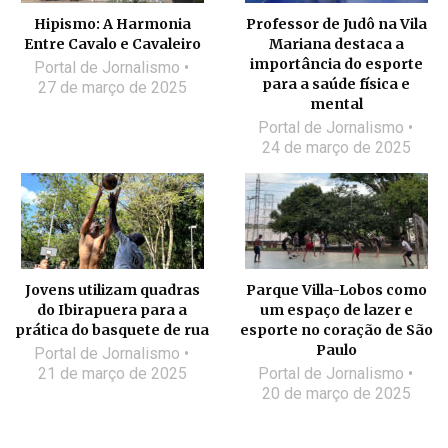
Hipismo: A Harmonia
Professor de Judô na Vila
Entre Cavalo e Cavaleiro
Mariana destaca a
importância do esporte
Portal de Jornalismo
para a saúde física e
27 de março de 2025
mental
Portal de Jornalismo
24 de março de 2025
Jovens utilizam quadras
Parque Villa-Lobos como
do Ibirapuera para a
um espaço de lazer e
prática do basquete de rua
esporte no coração de São
Paulo
Portal de Jornalismo
21 de março de 2025
Portal de Jornalismo
20 de março de 2025