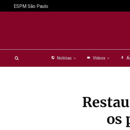
ESPM São Paulo
public
Notícias
videocam
Vídeos
mic
Á
Restau
os 