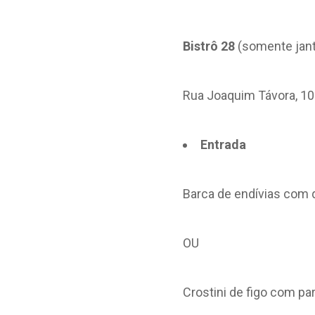
Bistrô 28
(somente jant
Rua Joaquim Távora, 1
Entrada
Barca de endívias com q
OU
Crostini de figo com p