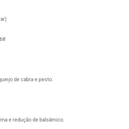
ar)
068
ueijo de cabra e pesto.
arma e redução de balsâmico.