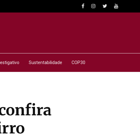
estigativo
Sustentabilidade
COP30
confira
irro