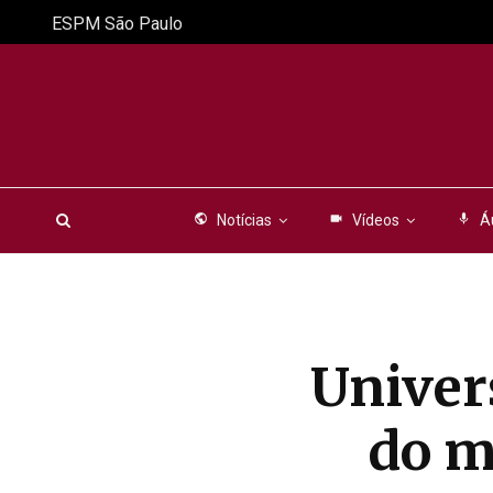
ESPM São Paulo
public
Notícias
videocam
Vídeos
mic
Á
Univer
do m