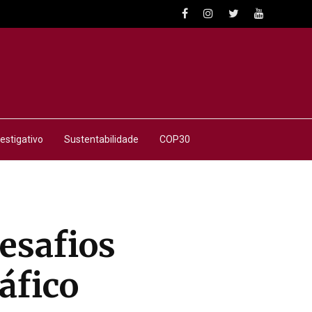
estigativo
Sustentabilidade
COP30
esafios
áfico