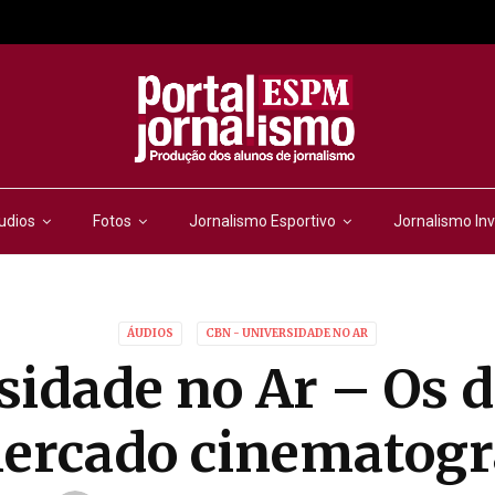
udios
Fotos
Jornalismo Esportivo
Jornalismo Inv
ÁUDIOS
CBN - UNIVERSIDADE NO AR
sidade no Ar – Os d
ercado cinematogr