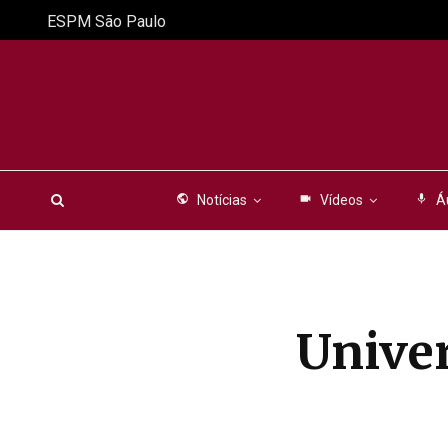
ESPM São Paulo
public
Notícias
videocam
Vídeos
mic
Á
Univer