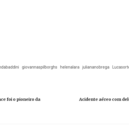
ndabaddini
giovannaspilborghs
helenalara
juliananobrega
Lucasort
ce foi o pioneiro da
Acidente aéreo com de