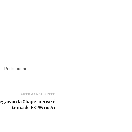
e
Pedrobueno
ARTIGO SEGUINTE
legação da Chapecoense é
tema do ESPM no Ar