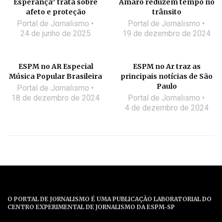
Esperança” trata sobre
Amaro reduzem tempo no
afeto e proteção
trânsito
Portal de Jornalismo
Portal de Jornalismo
24 de junho de 2025
19 de dezembro de 2024
ESPM no AR Especial
ESPM no Ar traz as
Música Popular Brasileira
principais notícias de São
Paulo
Portal de Jornalismo
18 de dezembro de 2024
Portal de Jornalismo
4 de dezembro de 2024
O PORTAL DE JORNALISMO É UMA PUBLICAÇÃO LABORATORIAL DO
CENTRO EXPERIMENTAL DE JORNALISMO DA ESPM-SP