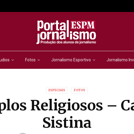
udios
Fotos
Jornalismo Esportivo
Jornalismo Inv
ESPECIAIS
FOTOS
los Religiosos – C
Sistina