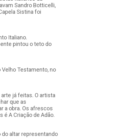
avam Sandro Botticelli,
Capela Sistina foi
to Italiano.
ente pintou o teto do
o Velho Testamento, no
te já feitas. O artista
char que as
ar a obra. Os afrescos
s é A Criação de Adão.
o do altar representando