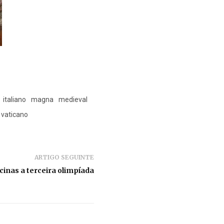
italiano
magna
medieval
vaticano
ARTIGO SEGUINTE
cinas a terceira olimpíada