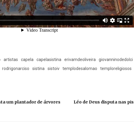
o
artistas
capela
capelasistina
erivamdeoliveira
giovanninodedolci
rodrigonarciso
sistina
sistoiv
templodesalomao
temploreligiosos
sta um plantador de árvores
Léo de Deus disputa nas pis