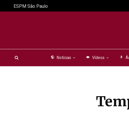
ESPM São Paulo
public
Notícias
videocam
Vídeos
mic
Á
Temp