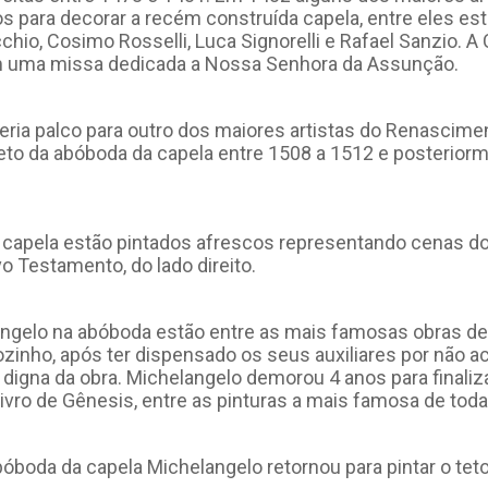
 para decorar a recém construída capela, entre eles est
cchio, Cosimo Rosselli, Luca Signorelli e Rafael Sanzio. A 
 uma missa dedicada a Nossa Senhora da Assunção.
seria palco para outro dos maiores artistas do Renascimen
eto da abóboda da capela entre 1508 a 1512 e posteriorm
a capela estão pintados afrescos representando cenas d
o Testamento, do lado direito.
gelo na abóboda estão entre as mais famosas obras de ar
ozinho, após ter dispensado os seus auxiliares por não a
 digna da obra. Michelangelo demorou 4 anos para finaliz
vro de Gênesis, entre as pinturas a mais famosa de toda
bóboda da capela Michelangelo retornou para pintar o tet