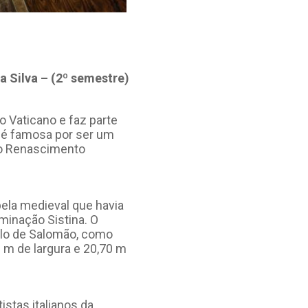
a Silva – (2º semestre)
o Vaticano e faz parte
a é famosa por ser um
 do Renascimento
pela medieval que havia
ominação Sistina. O
plo de Salomão, como
 m de largura e 20,70 m
stas italianos da