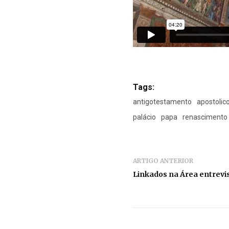
Tags:
antigotestamento
apostolic
palácio
papa
renascimento
ARTIGO ANTERIOR
Linkados na Área entrevi