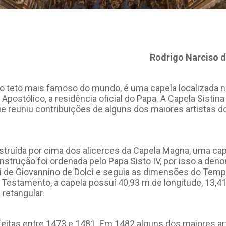
Rodrigo Narciso d
do teto mais famoso do mundo, é uma capela localizada n
Apostólico, a residência oficial do Papa. A Capela Sistin
que reuniu contribuições de alguns dos maiores artistas
nstruída por cima dos alicerces da Capela Magna, uma ca
nstrução foi ordenada pelo Papa Sisto IV, por isso a den
foi de Giovannino de Dolci e seguia as dimensões do Tem
 Testamento, a capela possuí 40,93 m de longitude, 13,41
retangular.
itas entre 1473 e 1481. Em 1482 alguns dos maiores arti