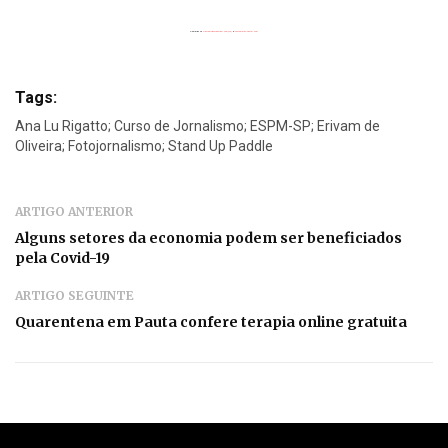
Powered by
Flickrembedslideshow.com/de/
&
custommap poster.com
Tags:
Ana Lu Rigatto; Curso de Jornalismo; ESPM-SP; Erivam de
Oliveira; Fotojornalismo; Stand Up Paddle
ARTIGO ANTERIOR
Alguns setores da economia podem ser beneficiados
pela Covid-19
ARTIGO SEGUINTE
Quarentena em Pauta confere terapia online gratuita