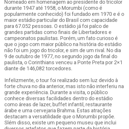
Nomeado em homenagem ao presidente do tricolor
durante 1947 até 1958, o Morumbi (como é
popularmente conhecido) foi fundado em 1970 e é o
maior estádio particular do Brasil com capacidade
para 67.052 pessoas. O estádio já foi palco de
grandes partidas como finais de Libertadores e
campeonatos paulistas. Porém, um fato curioso é
que o jogo com maior público na história do estádio
não foi um jogo do tricolor, e sim de um rival. No dia
9 de outubro de 1977, no segundo jogo da final do
paulista, o Corinthians venceu a Ponte Preta por 2×1
diante de 146,082 torcedores.
Infelizmente, o tour foi realizado sem luz devido à
forte chuva no dia anterior, mas isto não interferiu na
grande experiência. Durante a visita, o público
conhece diversas facilidades dentro do estádio
como áreas de lazer, buffet infantil, restaurante
árabe e uma cervejaria Brahma. Estas atrações
destacam a versatilidade que o Morumbi propõe.
Slém disso, existe um pequeno museu que inclui
diversos artefatos que fazem parte da história