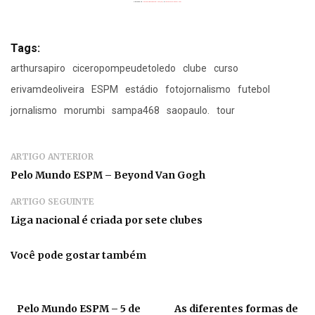
Powered by
Flickrembedslideshow.com/de/
&
custommap poster.com
Tags:
arthursapiro
ciceropompeudetoledo
clube
curso
erivamdeoliveira
ESPM
estádio
fotojornalismo
futebol
jornalismo
morumbi
sampa468
saopaulo.
tour
ARTIGO ANTERIOR
Pelo Mundo ESPM – Beyond Van Gogh
ARTIGO SEGUINTE
Liga nacional é criada por sete clubes
Você pode gostar também
Pelo Mundo ESPM – 5 de
As diferentes formas de