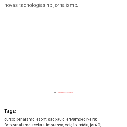
novas tecnologias no jornalismo.
Powered by
Flickrembedslideshow.com/de/
&
custommap poster.com
Tags:
curso; jornalismo; espm; saopaulo; erivamdeoliveira;
fotojornalismo; revista; imprensa; edição; mídia; jor4.0;