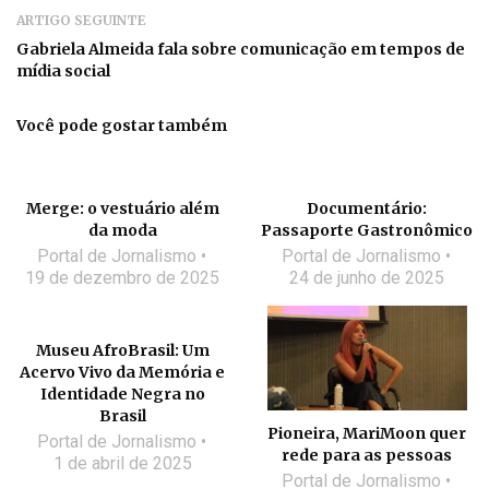
ARTIGO SEGUINTE
Gabriela Almeida fala sobre comunicação em tempos de
mídia social
Você pode gostar também
Merge: o vestuário além
Documentário:
da moda
Passaporte Gastronômico
Portal de Jornalismo
Portal de Jornalismo
19 de dezembro de 2025
24 de junho de 2025
Museu AfroBrasil: Um
Acervo Vivo da Memória e
Identidade Negra no
Brasil
Pioneira, MariMoon quer
Portal de Jornalismo
rede para as pessoas
1 de abril de 2025
Portal de Jornalismo