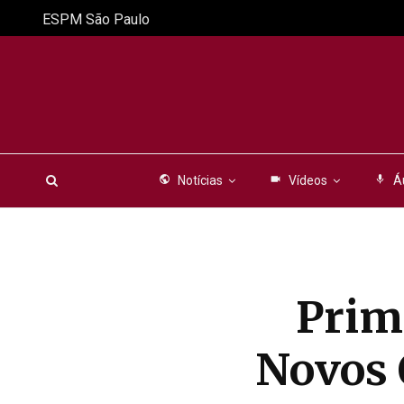
ESPM São Paulo
public
Notícias
videocam
Vídeos
mic
Á
Prim
Novos 