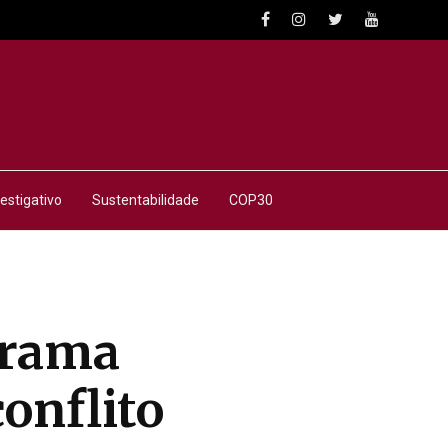
estigativo
Sustentabilidade
COP30
grama
onflito