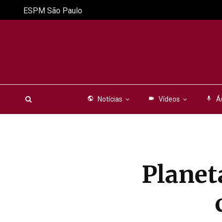
ESPM São Paulo
public
Notícias
videocam
Vídeos
mic
Á
Planet