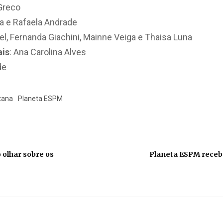
 Greco
ira e Rafaela Andrade
iel, Fernanda Giachini, Mainne Veiga e Thaisa Luna
ais
: Ana Carolina Alves
de
tana
Planeta ESPM
olhar sobre os
Planeta ESPM recebe