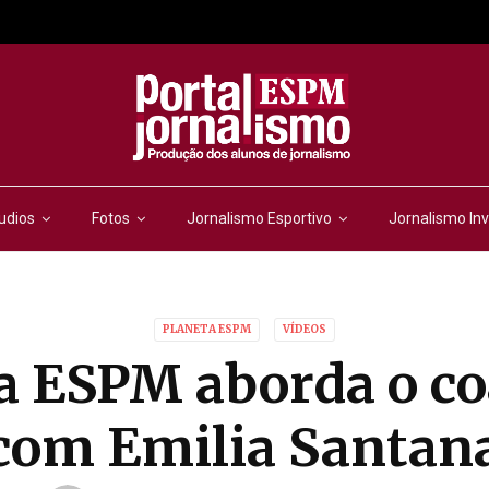
udios
Fotos
Jornalismo Esportivo
Jornalismo Inv
PLANETA ESPM
VÍDEOS
a ESPM aborda o c
com Emilia Santan