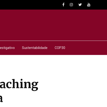
estigativo
Sustentabilidade
COP30
oaching
a