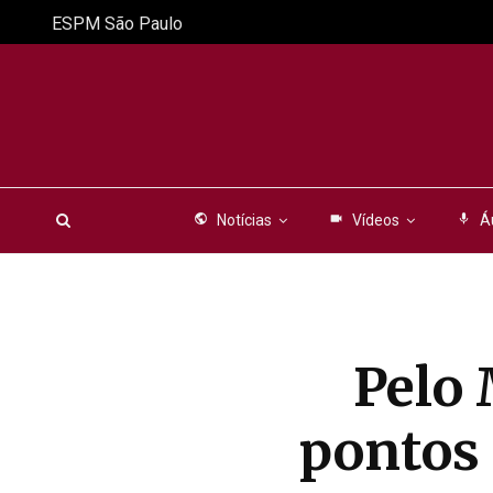
ESPM São Paulo
public
Notícias
videocam
Vídeos
mic
Á
Pelo
pontos 