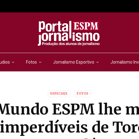
udios
Fotos
Jornalismo Esportivo
Jornalismo Inv
ESPECIAIS
FOTOS
 Mundo ESPM lhe m
imperdíveis de To