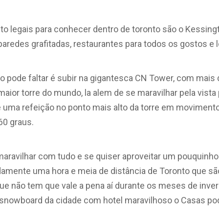
to legais para conhecer dentro de toronto são o Kessingto
aredes grafitadas, restaurantes para todos os gostos e l
ão pode faltar é subir na gigantesca CN Tower, com mais
a maior torre do mundo, la alem de se maravilhar pela vist
e uma refeição no ponto mais alto da torre em moviment
60 graus.
maravilhar com tudo e se quiser aproveitar um pouquinh
mente uma hora e meia de distância de Toronto que são
lue não tem que vale a pena aí durante os meses de inve
snowboard da cidade com hotel maravilhoso o Casas pod