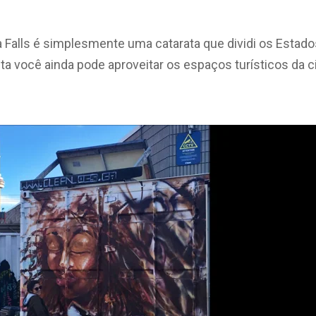
ra Falls é simplesmente uma catarata que dividi os Estad
ta você ainda pode aproveitar os espaços turísticos da c