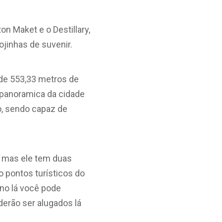
n Maket e o Destillary,
ojinhas de suvenir.
 de 553,33 metros de
a panoramica da cidade
o, sendo capaz de
o mas ele tem duas
 pontos turísticos do
rno lá você pode
erão ser alugados lá