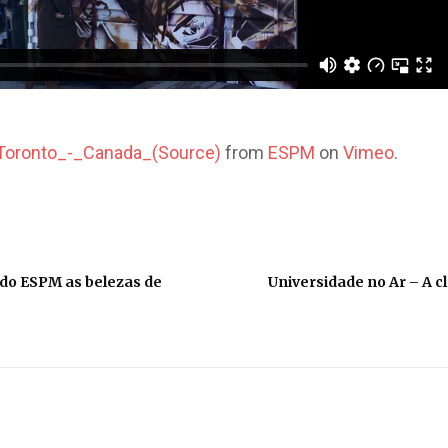
oronto_-_Canada_(Source)
from
ESPM
on
Vimeo
.
o ESPM as belezas de
Universidade no Ar – A c