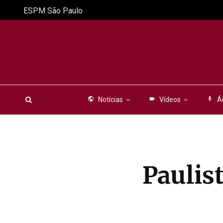
ESPM São Paulo
public
Notícias
videocam
Vídeos
mic
Á
Paulis