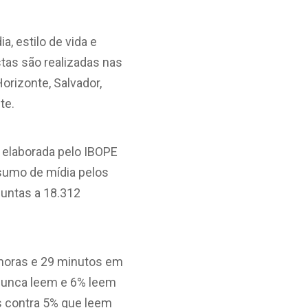
, estilo de vida e
stas são realizadas nas
Horizonte, Salvador,
te.
 elaborada pelo IBOPE
nsumo de mídia pelos
guntas a 18.312
3 horas e 29 minutos em
s nunca leem e 6% leem
s contra 5% que leem