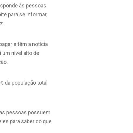
responde às pessoas
ite para se informar,
z.
pagar e têm a notícia
i um nível alto de
ção.
% da população total
ue as pessoas possuem
les para saber do que