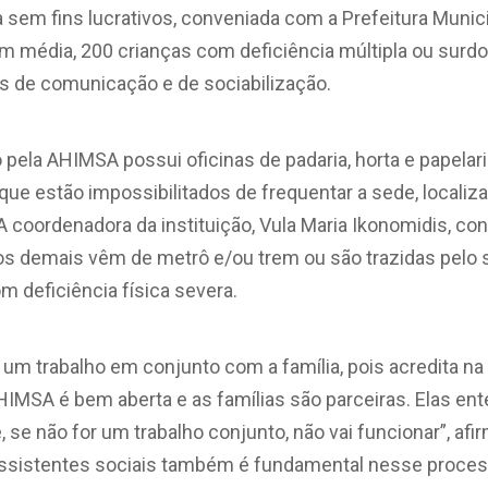
sem fins lucrativos, conveniada com a Prefeitura Munic
em média, 200 crianças com deficiência múltipla ou surd
s de comunicação e de sociabilização.
 pela AHIMSA possui oficinas de padaria, horta e papelaria
que estão impossibilitados de frequentar a sede, localiza
. A coordenadora da instituição, Vula Maria Ikonomidis, 
 os demais vêm de metrô e/ou trem ou são trazidas pelo 
 deficiência física severa.
um trabalho em conjunto com a família, pois acredita na
AHIMSA é bem aberta e as famílias são parceiras. Elas e
se não for um trabalho conjunto, não vai funcionar”, afir
 assistentes sociais também é fundamental nesse process