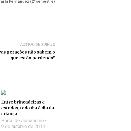
arla Fernandez (2° semestre)
ARTIGO SEGUINTE
ovas gerações não sabem o
que estão perdendo”
Entre brincadeiras e
estudos, todo dia é dia da
criança
Portal de Jornalismo
9 de outubro de 2014