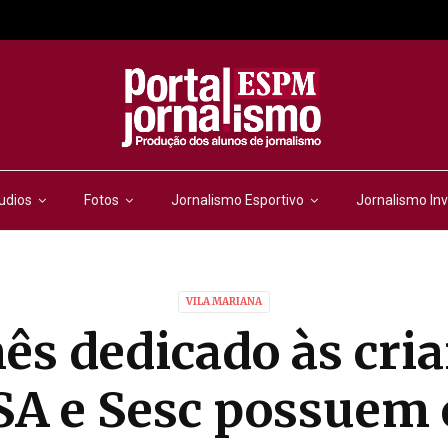
udios
Fotos
Jornalismo Esportivo
Jornalismo Inv
VILA MARIANA
ês dedicado às cria
A e Sesc possuem 