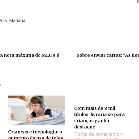
C
Vila_Mariana
a nota máxima do MEC e é
Sobre enviar cartas: “As n
m
Com mais de 8 mil
títulos, livraria só para
crianças ganha
destaque
Crianças e tecnologia: o
Portal de Jornalismo
aumento do uso de telas