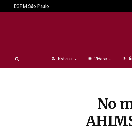
ESPM São Paulo
public
Notícias
videocam
Vídeos
mic
Á
No m
AHIMS