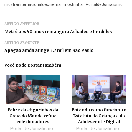
mostrainternacionaldecinema
mostrinha
PortaldeJornalismo
ARTIGO ANTERIOR
Metrô aos 50 anos reinaugura Achados e Perdidos
ARTIGO SEGUINTE
Apagão ainda atinge 3.7 mil em São Paulo
Você pode gostar também
Febre das figurinhas da
Entenda como funciona o
Copa do Mundo reúne
Estatuto da Criança e do
colecionadores
Adolescente Digital
Portal de Jornalismo
Portal de Jornalismo