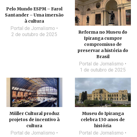
Pelo Mundo ESPM – Farol
Santander – Uma imersão
à cultura
Portal de Jornalismo
Reforma no Museu do
2 de outubro de 2025
Ipiranga cumpre
compromisso de
preservar a história do
Brasil
Portal de Jornalismo
1 de outubro de 2025
Müller Cultural produz
Museu do Ipiranga
projetos de incentivo à
celebra 130 anos de
cultura
história
Portal de Jornalismo
Portal de Jornalismo