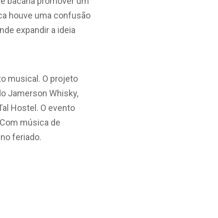
so é bacana promover um
nca houve uma confusão
de expandir a ideia
o musical. O projeto
 do Jamerson Whisky,
Tal Hostel. O evento
e. Com música de
no feriado.