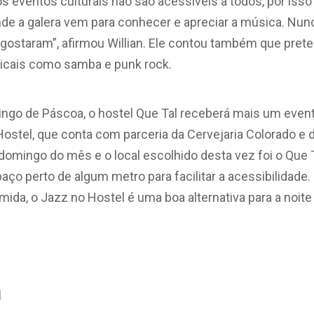
 os eventos culturais não são acessíveis a todos, por is
de a galera vem para conhecer e apreciar a música. Nu
ostaram”, afirmou Willian. Ele contou também que preten
sicais como samba e punk rock.
ngo de Páscoa, o hostel Que Tal receberá mais um event
ostel, que conta com parceria da Cervejaria Colorado e
domingo do mês e o local escolhido desta vez foi o Que 
ço perto de algum metro para facilitar a acessibilidad
ida, o Jazz no Hostel é uma boa alternativa para a noite 
l