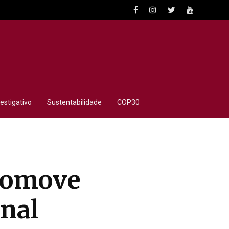
estigativo
Sustentabilidade
COP30
promove
anal