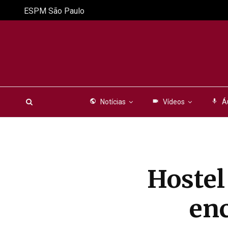
ESPM São Paulo
public
Notícias
videocam
Vídeos
mic
Á
Hostel
enc