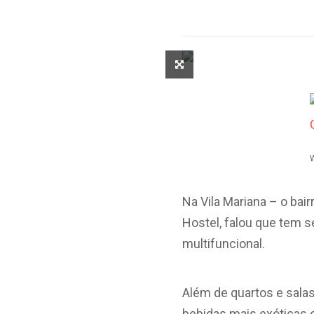
W
Na Vila Mariana – o bai
Hostel, falou que tem 
multifuncional.
Além de quartos e sala
bebidas mais exóticas 