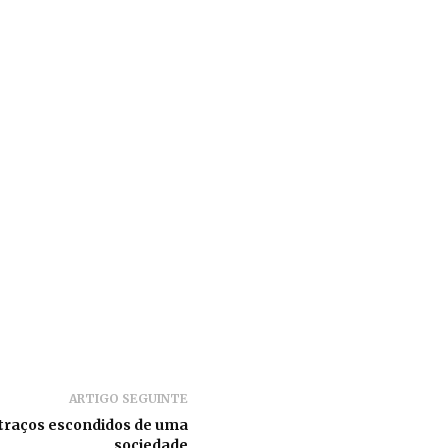
ARTIGO SEGUINTE
 traços escondidos de uma
sociedade