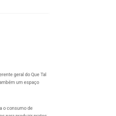
erente geral do Que Tal
é também um espaço
ara o consumo de
s para produzir pratos