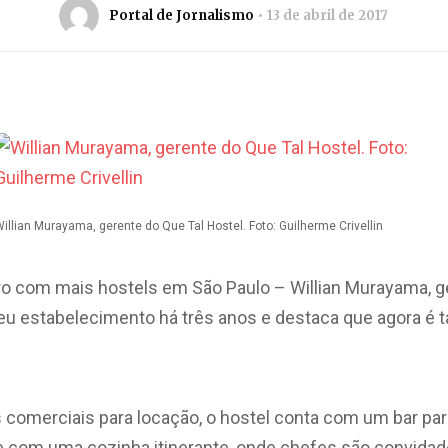
Portal de Jornalismo
13 de abril de 2017
illian Murayama, gerente do Que Tal Hostel. Foto: Guilherme Crivellin
rro com mais hostels em São Paulo – Willian Murayama, g
seu estabelecimento há três anos e destaca que agora 
s comerciais para locação, o hostel conta com um bar p
e com uma cozinha itinerante, onde chefes são convidado