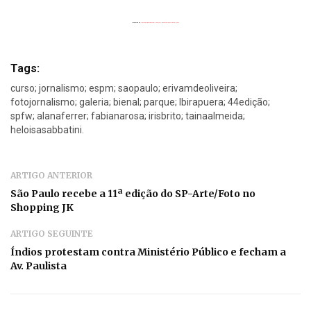
Powered by
Flickrembedslideshow.com/de/
&
custommap poster.com
Tags:
curso; jornalismo; espm; saopaulo; erivamdeoliveira;
fotojornalismo; galeria; bienal; parque; Ibirapuera; 44edição;
spfw; alanaferrer; fabianarosa; irisbrito; tainaalmeida;
heloisasabbatini.
ARTIGO ANTERIOR
São Paulo recebe a 11ª edição do SP-Arte/Foto no
Shopping JK
ARTIGO SEGUINTE
Índios protestam contra Ministério Público e fecham a
Av. Paulista