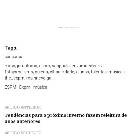
Powered by
Flickrembedslideshow.com/de/
&
custommap poster.com
Tags:
concurso
curso; jornalismo; espm; saopaulo; erivamdeoliveira;
fotojornalismo; galeria; olhar; cidade; alunos; talentos; musicais;
the_expm; mainneveiga.
ESPM
Expm
música
ARTIGO ANTERIOR
Tendências para o próximo inverno fazem releitura de
anos anteriores
ARTIGO SEGUINTE