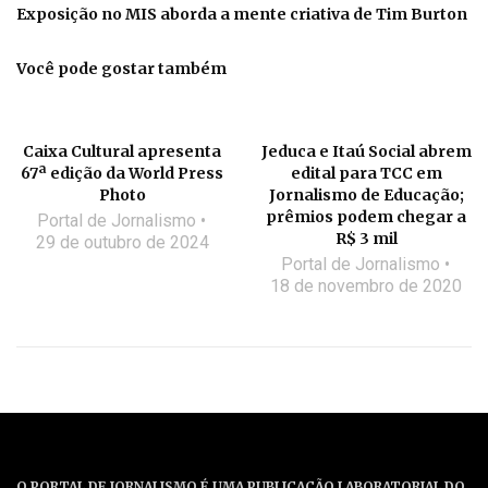
Exposição no MIS aborda a mente criativa de Tim Burton
Você pode gostar também
Caixa Cultural apresenta
Jeduca e Itaú Social abrem
67ª edição da World Press
edital para TCC em
Photo
Jornalismo de Educação;
prêmios podem chegar a
Portal de Jornalismo
R$ 3 mil
29 de outubro de 2024
Portal de Jornalismo
18 de novembro de 2020
O PORTAL DE JORNALISMO É UMA PUBLICAÇÃO LABORATORIAL DO