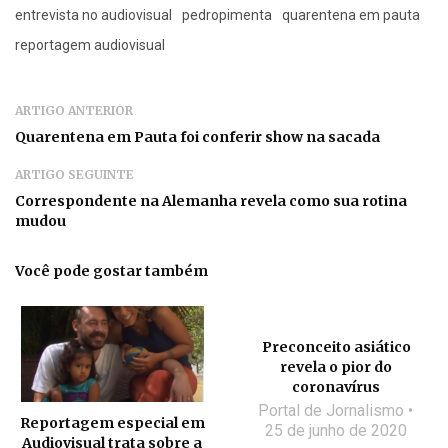
entrevista no audiovisual
pedropimenta
quarentena em pauta
reportagem audiovisual
ARTIGO ANTERIOR
Quarentena em Pauta foi conferir show na sacada
ARTIGO SEGUINTE
Correspondente na Alemanha revela como sua rotina
mudou
Você pode gostar também
Preconceito asiático
revela o pior do
coronavírus
Portal de Jornalismo
Reportagem especial em
25 de junho de 2020
Audiovisual trata sobre a