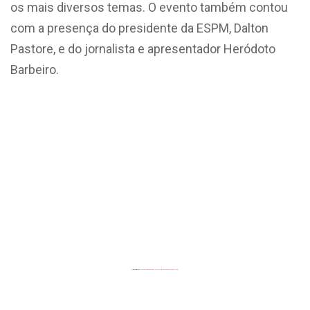
os mais diversos temas. O evento também contou
com a presença do presidente da ESPM, Dalton
Pastore, e do jornalista e apresentador Heródoto
Barbeiro.
Powered by
Flickrembedslideshow.com/de/
&
custommap poster.com